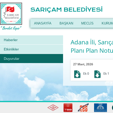
SARIÇAM BELEDİYESİ
ANASAYFA
BAŞKAN
MECLİS
KURUM
Haberler
Adana İli, Sarı
Planı Plan Notu
Etkinlikler
Duyurular
27 Mart, 2026
Ek 0
Ek 1