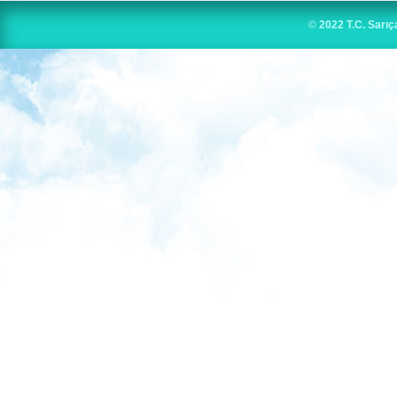
©
2022 T.C. Sarıç