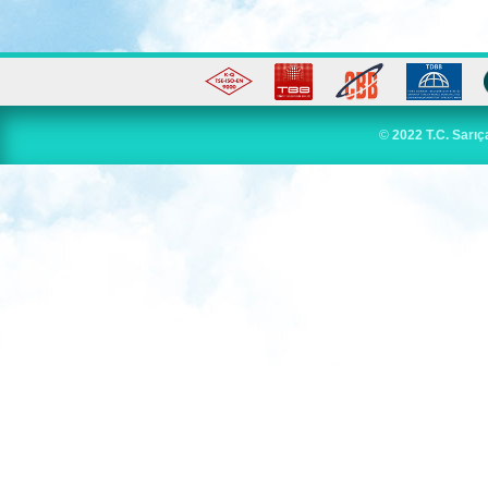
©
2022 T.C. Sarıç