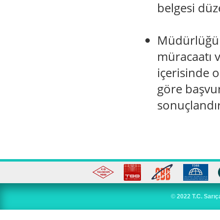
belgesi dü
Müdürlüğün
müracaatı v
içerisinde 
göre başvur
sonuçlandı
©
2022 T.C. Sarıç