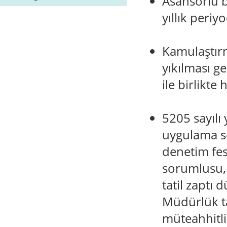
Asansörlü b
yıllık periy
Kamulaştır
yıkılması g
ile birlikte
5205 sayılı
uygulama so
denetim fes
sorumlusu, 
tatil zaptı
Müdürlük t
müteahhitli