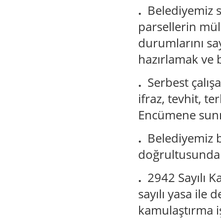
.
Belediyemiz s
parsellerin mü
durumlarını say
hazırlamak ve b
.
Serbest çalı
ifraz, tevhit, t
Encümene sun
.
Belediyemiz b
doğrultusunda 
.
2942 Sayılı 
sayılı yasa ile 
kamulaştırma i