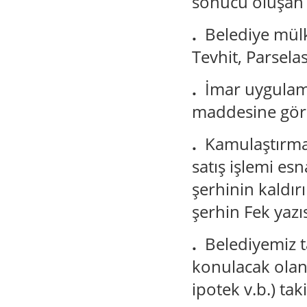
sonucu oluşan 
.
Belediye mülk
Tevhit, Parsela
.
İmar uygulama
maddesine gör
.
Kamulaştırma
satış işlemi es
şerhinin kaldır
şerhin Fek yazı
.
Belediyemiz t
konulacak olan 
ipotek v.b.) tak