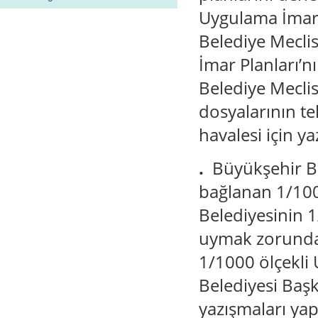
Uygulama İmar P
Belediye Meclis
İmar Planları’n
Belediye Mecli
dosyalarının t
havalesi için y
.
Büyükşehir Be
bağlanan 1/100
Belediyesinin 1
uymak zorundad
1/1000 ölçekli
Belediyesi Baş
yazışmaları ya