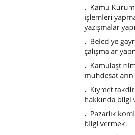
.
Kamu Kurum v
işlemleri yapma
yazışmalar ya
.
Belediye gayr
çalışmalar yap
.
Kamulaştırıl
muhdesatların a
.
Kıymet takdi
hakkında bilgi
.
Pazarlık kom
bilgi vermek.