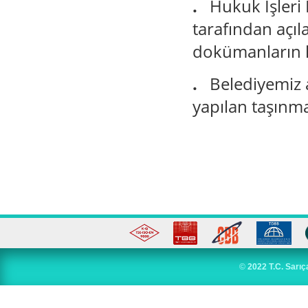
.
Hukuk İşleri
tarafından açıl
dokümanların h
.
Belediyemiz a
yapılan taşınma
©
2022 T.C. Sarıç