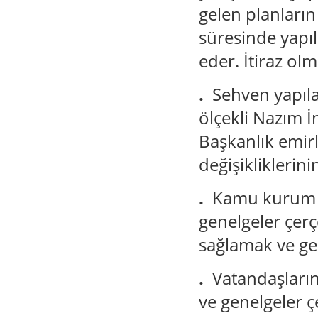
gelen planların 
süresinde yapıla
eder. İtiraz ol
.
Sehven yapıla
ölçekli Nazım İ
Başkanlık emirl
değişikliklerin
.
Kamu kurum ve
genelgeler çer
sağlamak ve ge
.
Vatandaşların 
ve genelgeler ç