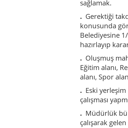
sağlamak.
.
Gerektiği tak
konusunda görü
Belediyesine 1/
hazırlayıp kar
.
Oluşmuş mahal
Eğitim alanı, R
alanı, Spor ala
.
Eski yerleşim
çalışması yapm
.
Müdürlük büny
çalışarak gelen