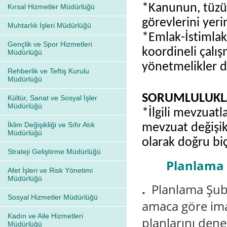
*
Kanunun, tüz
Kırsal Hizmetler Müdürlüğü
görevlerini yeri
Muhtarlık İşleri Müdürlüğü
*Emlak-İstimlak
Gençlik ve Spor Hizmetleri
koordineli çalı
Müdürlüğü
yönetmelikler 
Rehberlik ve Teftiş Kurulu
Müdürlüğü
SORUMLULUKL
Kültür, Sanat ve Sosyal İşler
Müdürlüğü
*İlgili mevzuatl
İklim Değişikliği ve Sıfır Atık
mevzuat değişik
Müdürlüğü
olarak doğru bi
Strateji Geliştirme Müdürlüğü
Planlama 
Afet İşleri ve Risk Yönetimi
Müdürlüğü
.
Planlama Şube
Sosyal Hizmetler Müdürlüğü
amaca göre ima
Kadın ve Aile Hizmetleri
planlarını dene
Müdürlüğü