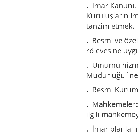
.
İmar Kanunu
Kuruluşların i
tanzim etmek.
.
Resmi ve özel
rölevesine uygu
.
Umumu hizmetl
Müdürlüğü`ne v
.
Resmi Kurum 
.
Mahkemelerce
ilgili mahkem
.
İmar planları