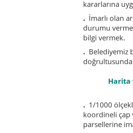
kararlarına uy
.
İmarlı olan a
durumu vermek,
bilgi vermek.
.
Belediyemiz b
doğrultusunda 
Harita ve K
.
1/1000 ölçekl
koordineli çap 
parsellerine i