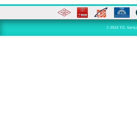
©
2022 T.C. Sarıç