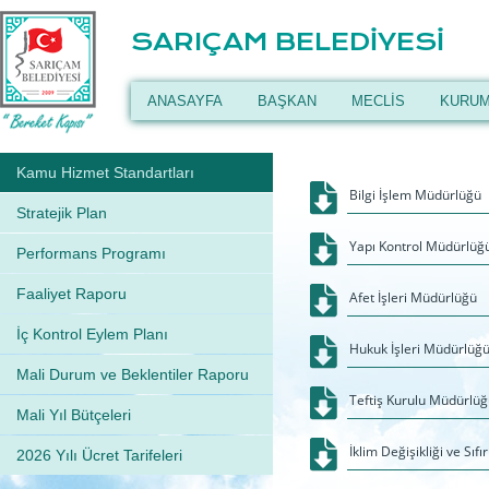
SARIÇAM BELEDİYESİ
ANASAYFA
BAŞKAN
MECLİS
KURUM
Kamu Hizmet Standartları
Bilgi İşlem Müdürlüğü
Stratejik Plan
Yapı Kontrol Müdürlüğ
Performans Programı
Faaliyet Raporu
Afet İşleri Müdürlüğü
İç Kontrol Eylem Planı
Hukuk İşleri Müdürlüğ
Mali Durum ve Beklentiler Raporu
Teftiş Kurulu Müdürlü
Mali Yıl Bütçeleri
İklim Değişikliği ve Sıf
2026 Yılı Ücret Tarifeleri