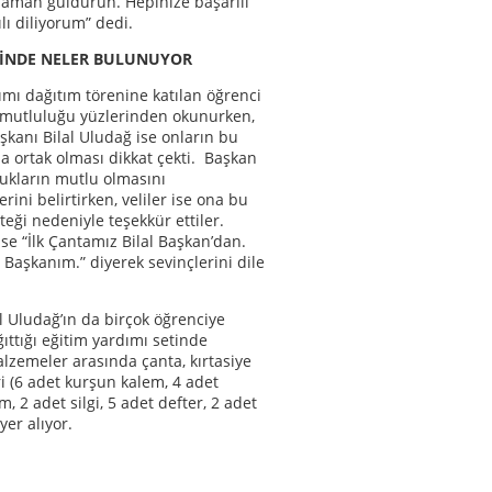
zaman güldürün. Hepinize başarılı
ılı diliyorum” dedi.
TİNDE NELER BULUNUYOR
ımı dağıtım törenine katılan öğrenci
n mutluluğu yüzlerinden okunurken,
şkanı Bilal Uludağ ise onların bu
 ortak olması dikkat çekti. Başkan
ukların mutlu olmasını
ini belirtirken, veliler ise ona bu
teği nedeniyle teşekkür ettiler.
ise “İlk Çantamız Bilal Başkan’dan.
 Başkanım.” diyerek sevinçlerini dile
l Uludağ’ın da birçok öğrenciye
ğıttığı eğitim yardımı setinde
zemeler arasında çanta, kırtasiye
 (6 adet kurşun kalem, 4 adet
m, 2 adet silgi, 5 adet defter, 2 adet
yer alıyor.