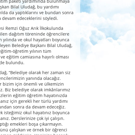
itim paketi yardımında bulunmaya
şkan Bilal Uludağ, bu yardımı
yılda da yaptıklarını ve bundan sonra
 devam edeceklerini söyledi.
esi Remzi Oğuz Arık İlkokulunda
rilen dağıtım töreninde öğrencilere
m yılında ve okul hayatları boyunca
ileyen Belediye Başkanı Bilal Uludağ,
ğitim-öğretim yılının tüm
 ve eğitim camiasına hayırlı olması
de bulundu.
ağ, “Belediye olarak her zaman siz
encilerimizin yanında olacağız.
r bizim için önemli ve ülkemizin
iz. Biz belediye olarak imkânlarımız
izlerin eğitim öğretim hayatınızda
anız için gerekli her türlü yardımı
ndan sonra da devam edeceğiz.
ek isteğimiz okul hayatınız boyunca
anız. Derslerinize çok iyi çalışın.
aptığı emekleri boşa çıkarmayın.
ünü çalışkan ve örnek bir öğrenci