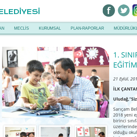
ELEDİYESİ
AN
MECLİS
KURUMSAL
PLAN-RAPORLAR
MÜDÜRLÜK
1. SIN
EĞİTİM
21 Eylül, 20
İLK ÇANTA
Uludağ,”Siz
Sarıçam Bel
2018 yeni e
birinci sın
üzerlerinde
olduğu okul