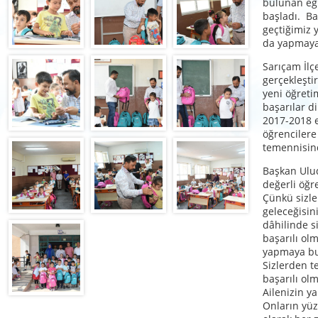
bulunan eğ
başladı. Ba
geçtiğimiz 
da yapmaya
Sarıçam İlç
gerçekleşti
yeni öğreti
başarılar d
2017-2018 e
öğrencilere
temennisin
Başkan Ulud
değerli öğr
Çünkü sizle
geleceğisin
dâhilinde s
başarılı olm
yapmaya bu
Sizlerden t
başarılı olm
Ailenizin y
Onların yüz