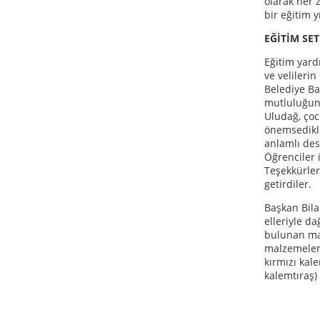
olarak her 
bir eğitim y
EĞİTİM SE
Eğitim yard
ve velileri
Belediye Ba
mutluluğuna
Uludağ, çoc
önemsedikler
anlamlı des
Öğrenciler 
Teşekkürler
getirdiler.
Başkan Bila
elleriyle da
bulunan mal
malzemeleri
kırmızı kale
kalemtıraş) 