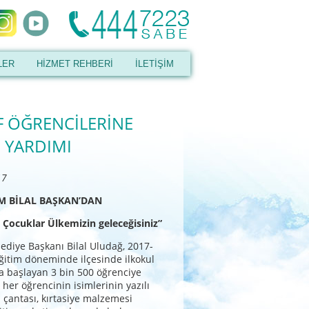
LER
HİZMET REHBERİ
İLETİŞİM
IF ÖĞRENCİLERİNE
 YARDIMI
17
M BİLAL BAŞKAN’DAN
 Çocuklar Ülkemizin geleceğisiniz”
ediye Başkanı Bilal Uludağ, 2017-
ğitim döneminde ilçesinde ilkokul
ıfa başlayan 3 bin 500 öğrenciye
 her öğrencinin isimlerinin yazılı
 çantası, kırtasiye malzemesi