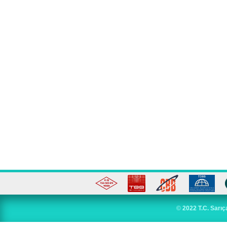
©
2022 T.C. Sarıç