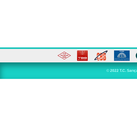
©
2022 T.C. Sarıç