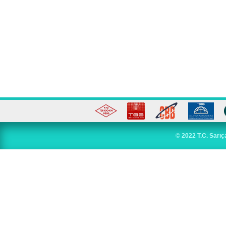
©
2022 T.C. Sarıç