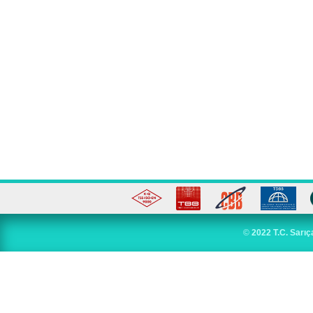
©
2022 T.C. Sarıç