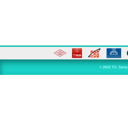
©
2022 T.C. Sarıç