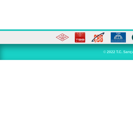
©
2022 T.C. Sarıç