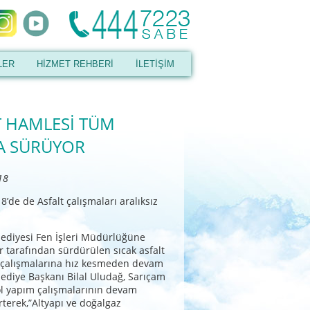
LER
HİZMET REHBERİ
İLETİŞİM
T HAMLESİ TÜM
LA SÜRÜYOR
18
8’de de Asfalt çalışmaları aralıksız
ediyesi Fen İşleri Müdürlüğüne
er tarafından sürdürülen sıcak asfalt
m çalışmalarına hız kesmeden devam
elediye Başkanı Bilal Uludağ, Sarıçam
yol yapım çalışmalarının devam
irterek,”Altyapı ve doğalgaz