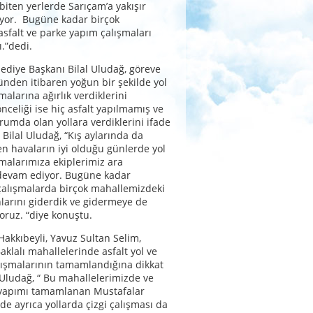
 biten yerlerde Sarıçam’a yakışır
lıyor. Bugüne kadar birçok
sfalt ve parke yapım çalışmaları
.”dedi.
ediye Başkanı Bilal Uludağ, göreve
günden itibaren yoğun bir şekilde yol
alarına ağırlık verdiklerini
önceliği ise hiç asfalt yapılmamış ve
rumda olan yollara verdiklerini ifade
 Bilal Uludağ, “Kış aylarında da
 havaların iyi olduğu günlerde yol
malarımıza ekiplerimiz ara
evam ediyor. Bugüne kadar
çalışmalarda birçok mahallemizdeki
nlarını giderdik ve gidermeye de
ruz. “diye konuştu.
 Hakkıbeyli, Yavuz Sultan Selim,
aklalı mahallelerinde asfalt yol ve
lışmalarının tamamlandığına dikkat
 Uludağ, “ Bu mahallelerimizde ve
yapımı tamamlanan Mustafalar
e ayrıca yollarda çizgi çalışması da