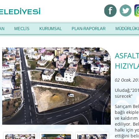
ELEDİYESİ
AN
MECLİS
KURUMSAL
PLAN-RAPORLAR
MÜDÜRLÜK
ASFAL
HIZIY
02 Ocak, 20
Uludağ,“201
sürecek”
Sarıçam Bel
bağlı ekipl
ve kaldırı
ediliyor. B
halkı için 
ettiğini bel