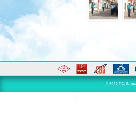
©
2022 T.C. Sarıç