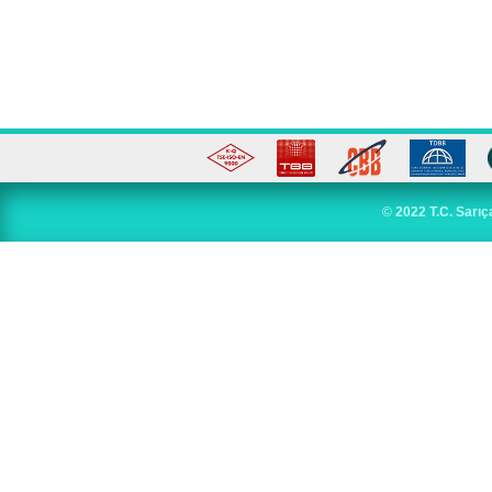
©
2022 T.C. Sarıç