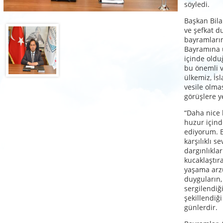
söyledi.
Başkan Bil
ve şefkat du
bayramları
Bayramına 
içinde olduğ
bu önemli v
ülkemiz, İsl
vesile olma
görüşlere y
“Daha nice 
huzur içind
ediyorum. B
karşılıklı s
dargınlıkla
kucaklaştıra
yaşama arzu
duyguların,
sergilendiğ
şekillendiğ
günlerdir.