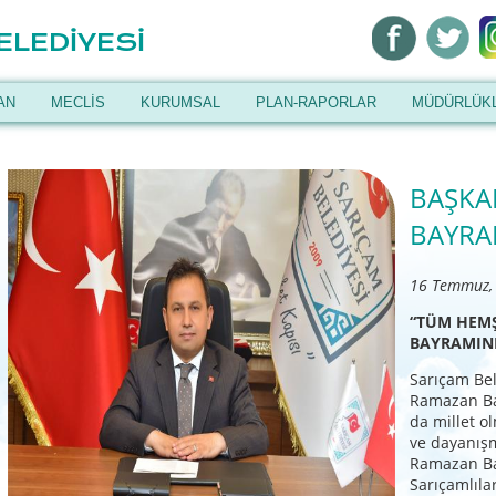
ELEDİYESİ
AN
MECLİS
KURUMSAL
PLAN-RAPORLAR
MÜDÜRLÜK
BAŞKA
BAYRA
16 Temmuz,
“TÜM HEM
BAYRAMIN
Sarıçam Bel
Ramazan Ba
da millet ol
ve dayanışm
Ramazan Ba
Sarıçamlılar