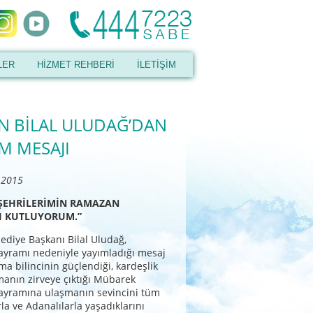
LER
HİZMET REHBERİ
İLETİŞİM
N BİLAL ULUDAĞ’DAN
M MESAJI
 2015
ŞEHRİLERİMİN RAMAZAN
I KUTLUYORUM.”
ediye Başkanı Bilal Uludağ,
yramı nedeniyle yayımladığı mesaj
ma bilincinin güçlendiği, kardeşlik
anın zirveye çıktığı Mübarek
yramına ulaşmanın sevincini tüm
la ve Adanalılarla yaşadıklarını