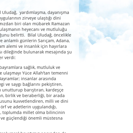
al Uludağ, yardımlaşma, dayanışma
ygularının zirveye ulaştığı dini
mızdan biri olan mübarek Ramazan
ulaşmanın heyecanı ve mutluluğu
unu belirtti. Bilal Uludağ, öncelikle
e anlamlı günlerin Sarıçam, Adana,
am alemi ve insanlık için hayırlara
sı dileğinde bulunarak mesajında şu
er verdi:
bayramlara sağlık, mutluluk ve
e ulaşmayı Yüce Allah’tan temenni
ayramlar; insanlar arasında
evgi ve saygı bağlarını pekiştiren,
rı unutturup barıştıran, kardeşçe
n, birlik ve beraberliği, bir arada
sunu kuvvetlendiren, milli ve dini
 örf ve adetlerin uygulandığı,
i, toplumda millet olma bilincinin
i ve güçlendiği önemli müstesna