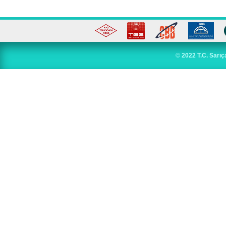
©
2022 T.C. Sarıç