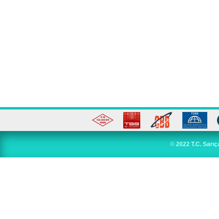
©
2022 T.C. Sarıç