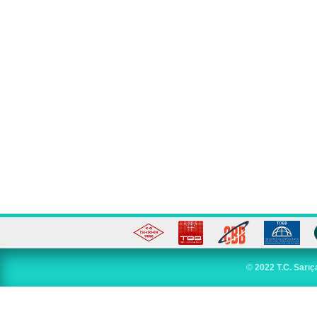
©
2022 T.C. Sarıç