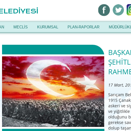
ELEDİYESİ
AN
MECLİS
KURUMSAL
PLAN-RAPORLAR
MÜDÜRLÜK
BAŞKA
ŞEHİTL
RAHME
17 Mart, 20
Sarıçam Bel
1915 Çanakk
askeri ve s
ve yiğitlikl
olduğunu be
gerekse sav
dolup taşan