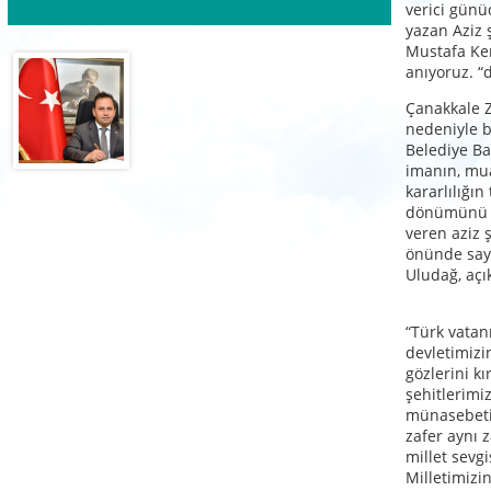
verici günü
yazan Aziz 
Mustafa Kem
anıyoruz. “
Çanakkale Z
nedeniyle b
Belediye Ba
imanın, mua
kararlılığın
dönümünü k
veren aziz 
önünde saygı
Uludağ, açı
“Türk vatanı
devletimiz
gözlerini k
şehitlerimi
münasebeti
zafer aynı
millet sevgi
Milletimizi