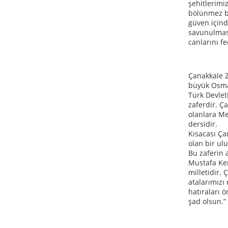
şehitlerimi
bölünmez b
güven içind
savunulması
canlarını fe
Çanakkale Z
büyük Osman
Türk Devleti
zaferdir. Ç
olanlara Me
dersidir.
Kısacası Çan
olan bir ul
Bu zaferin 
Mustafa Ke
milletidir.
atalarımızı
hatıraları 
şad olsun.”