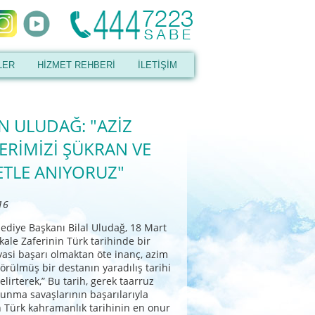
LER
HİZMET REHBERİ
İLETİŞİM
N ULUDAĞ: "AZİZ
ERİMİZİ ŞÜKRAN VE
TLE ANIYORUZ"
16
ediye Başkanı Bilal Uludağ, 18 Mart
ale Zaferinin Türk tarihinde bir
iyasi başarı olmaktan öte inanç, azim
e örülmüş bir destanın yaradılış tarihi
lirterek,” Bu tarih, gerek taarruz
unma savaşlarının başarılarıyla
 Türk kahramanlık tarihinin en onur