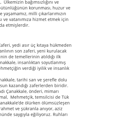
z, Ülkemizin bağımsızlığını ve
ütünlüğünün korunması, huzur ve
e yaşamamız, milli çıkarlarımızın
 ve vatanımıza hizmet etmek için
da etmişlerdir.
aferi, yedi asır üç kıtaya hükmeden
lının son zaferi, yeni kurulacak
nin de temellerinin atıldığı ilk
anakkale, insanlıktan soyutlanmış
hmetçiğin verdiği iyilik ve insanlık
akkale, tarihi san ve şerefle dolu
usun kazandığı zaferlerden biridir.
adı Çanakkale, önderi, mimarı
mal, Mehmetçik, temsilcisi de Tük
 Çanakkale’de ölürken ölümsüzleşen
 rahmet ve şükranla anıyor, aziz
önünde saygıyla eğiliyoruz. Ruhları