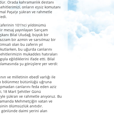
dür. Orada kahramanlık destanı
şehitlerimizi, onların eşsiz komutanı
al Paşa’yı şükran ve rahmetle
dedi.
aferinin 101’nci yıldönümü
ir mesaj yayınlayan Sarıçam
şkanı Bilal Uludağ, büyük bir
zzam bir azmin ve sarsılmaz bir
 timsali olan bu zaferin yıl
utlarken, bu uğurda canlarını
şehitlerimizin mukaddes hatıraları
yla eğildiklerini ifade etti. Bilal
klamasında şu görüşlere yer verdi:
nın ve milletinin ebedî varlığı ile
in bölünmez bütünlüğü uğruna
ırpmadan canlarını feda eden aziz
zi, 18 Mart Şehitler Günü
yle şükran ve rahmetle anıyoruz. Bu
 zamanda Mehmetçiğin vatan ve
sinin ölümsüzlük anıtıdır.
n gönlünde daimi yerini alan