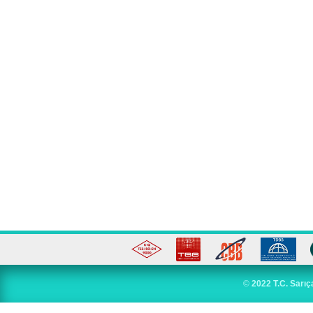
©
2022 T.C. Sarıç