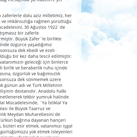
ı zaferlerle dolu aziz milletimiz, her
k ve imkânsızlığa rağmen yürüttüğü
ücadelesini, 30 Ağustos 1922`de
tışmasız bir zaferle
miştir. Büyük Zafer`le birlikte
inde özgürce yaşadığımız
 sonsuza dek ebedi ve ezeli
lduğu bir kez daha tescil edilmiştir.
vatanımızın geleceği için binlerce
li birlik ve beraberlik ruhu içinde
asına, özgürlük ve bağımsızlık
 sonsuza dek sönmemek üzere
ük günün adı ve Türk Milletinin
ilişinin destanıdır. Anadolu halkı
enetlenerek tekbir yumruk halinde
klal Mücadelesinde, `Ya İstiklal Ya
ası ile Büyük Taarruz ve
lık Meydan Muharebesini de
Türkün bağrına dayanan hançeri
 bizleri esir etmek, vatanımızı işgal
zgürlüğümüzü yok etmek isteyenleri