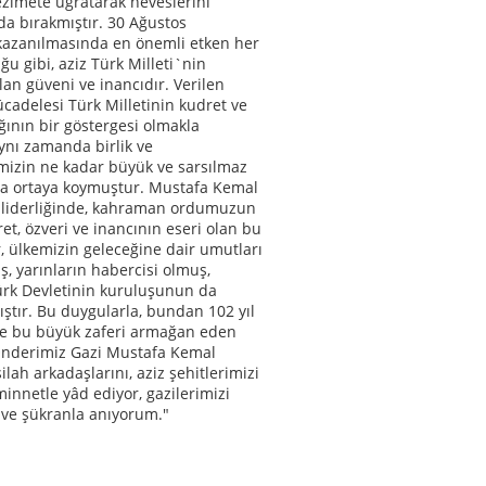
hezimete uğratarak heveslerini
da bırakmıştır. 30 Ağustos
kazanılmasında en önemli etken her
u gibi, aziz Türk Milleti`nin
lan güveni ve inancıdır. Verilen
cadelesi Türk Milletinin kudret ve
ının bir göstergesi olmakla
nı zamanda birlik ve
mizin ne kadar büyük ve sarsılmaz
a ortaya koymuştur. Mustafa Kemal
 liderliğinde, kahraman ordumuzun
et, özveri ve inancının eseri olan bu
, ülkemizin geleceğine dair umutları
ş, yarınların habercisi olmuş,
ürk Devletinin kuruluşunun da
ştır. Bu duygularla, bundan 102 yıl
re bu büyük zaferi armağan eden
Önderimiz Gazi Mustafa Kemal
ilah arkadaşlarını, aziz şehitlerimizi
innetle yâd ediyor, gazilerimizi
i ve şükranla anıyorum."