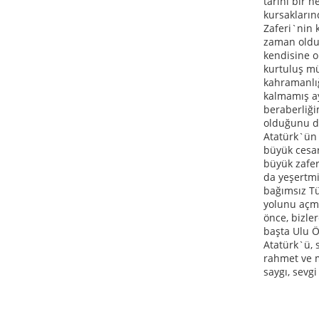
tarihi bir 
kursakların
Zaferi`nin 
zaman olduğ
kendisine o
kurtuluş mü
kahramanlığ
kalmamış ay
beraberliği
olduğunu d
Atatürk`ün
büyük cesar
büyük zafer
da yeşertmi
bağımsız T
yolunu açmı
önce, bizle
başta Ulu 
Atatürk`ü, s
rahmet ve m
saygı, sevg