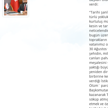
verdi:
"Tarihi şanl
türlü yoklu
kurtuluş m
kesin ve tar
neticelendir
bugün üzer
toprakların
vatanımız o
30 Ağustos 
şehidin, mil
canları pah
meşalesini
yaktığı büy
yeniden dir
birbirine k
verdiği İsti
Ölüm` parol
Başkomutan
kazanarak 
söküp atmış,
etmek ve ö