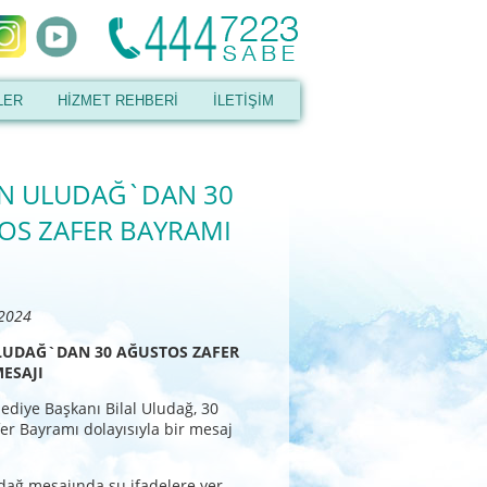
LER
HİZMET REHBERİ
İLETİŞİM
N ULUDAĞ`DAN 30
OS ZAFER BAYRAMI
 2024
LUDAĞ`DAN 30 AĞUSTOS ZAFER
ESAJI
ediye Başkanı Bilal Uludağ, 30
er Bayramı dolayısıyla bir mesaj
ağ mesajında şu ifadelere yer