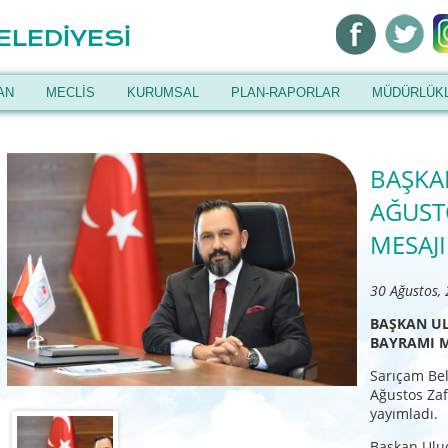
ELEDİYESİ
AN
MECLİS
KURUMSAL
PLAN-RAPORLAR
MÜDÜRLÜK
BAŞKA
AĞUST
MESAJI
30 Ağustos,
BAŞKAN U
BAYRAMI M
Sarıçam Bel
Ağustos Zaf
yayımladı.
Başkan Ulud