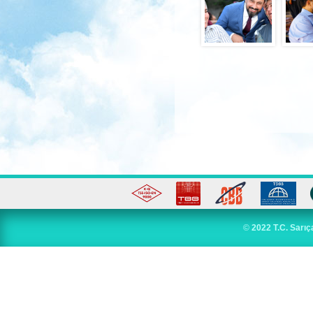
©
2022 T.C. Sarıç