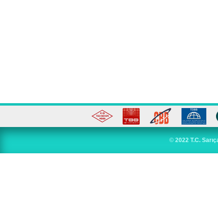
©
2022 T.C. Sarıç