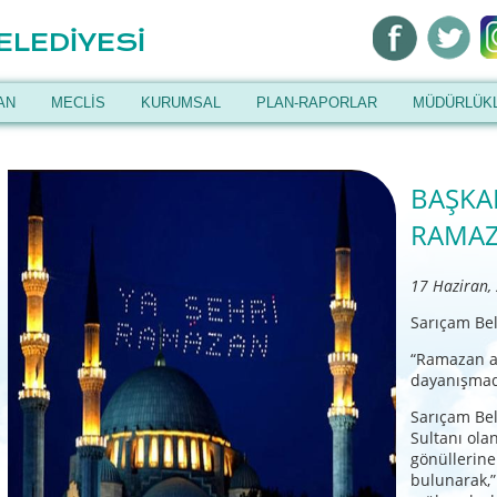
ELEDİYESİ
AN
MECLİS
KURUMSAL
PLAN-RAPORLAR
MÜDÜRLÜK
BAŞKA
RAMAZ
17 Haziran,
Sarıçam Bel
“Ramazan a
dayanışmad
Sarıçam Bel
Sultanı ol
gönüllerin
bulunarak,