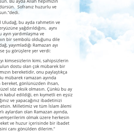
sun. Bu ayda Allah hepimizin
dürsün. Sofranız huzurlu ve
sun.”dedi.
l Uludağ, bu ayda rahmetin ve
eryüzüne yağdırıldığını, aynı
 ayın yardımlaşma ve
ın bir sembolü olduğunu dile
udağ, yayımladığı Ramazan ayı
se şu görüşlere yer verdi:
ı kimsesizlerin kimi, sahipsizlerin
sulun dostu olan çok mübarek bir
amızın bereketidir, onu paylaştıkça
. Bu mübarek ramazan ayında
 bereket, gönlünüzden ihsan,
güzel söz eksik olmasın. Çünkü bu ay
n kabul edildiği, en kıymetli en eşsiz
ğınız ve yapacağınız ibadetinizi
 etsin. Milletimiz ve tüm İslam âlemi
ırlı aylardan olan Ramazan ayında,
hemşerilerim olmak üzere herkesin
eket ve huzur içerisinde bir ibadet
sini canı gönülden dilerim.”