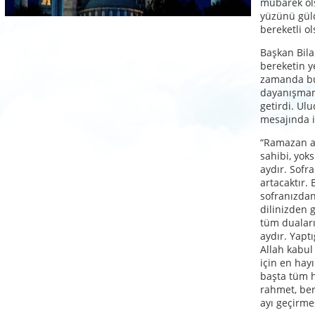
mübarek ol
yüzünü gül
bereketli ol
Başkan Bila
bereketin y
zamanda bu
dayanışman
getirdi. Ul
mesajında i
“Ramazan ay
sahibi, yok
aydır. Sofr
artacaktır
sofranızdan
dilinizden 
tüm duaları
aydır. Yaptı
Allah kabul
için en hay
başta tüm 
rahmet, ber
ayı geçirme