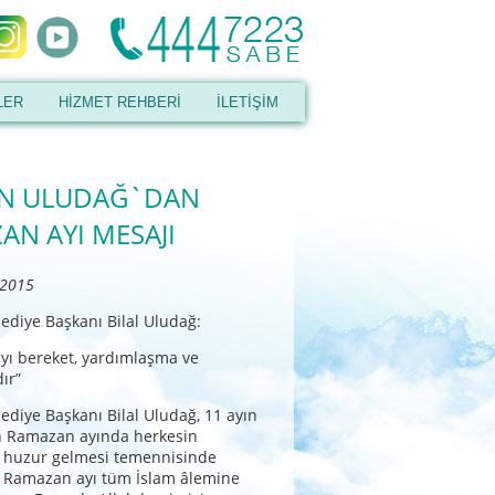
LER
HİZMET REHBERİ
İLETİŞİM
N ULUDAĞ`DAN
AN AYI MESAJI
 2015
ediye Başkanı Bilal Uludağ:
yı bereket, yardımlaşma ve
ır”
ediye Başkanı Bilal Uludağ, 11 ayın
an Ramazan ayında herkesin
e huzur gelmesi temennisinde
” Ramazan ayı tüm İslam âlemine