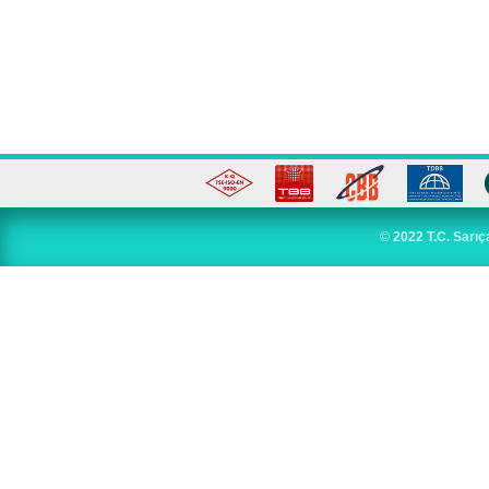
©
2022 T.C. Sarıç