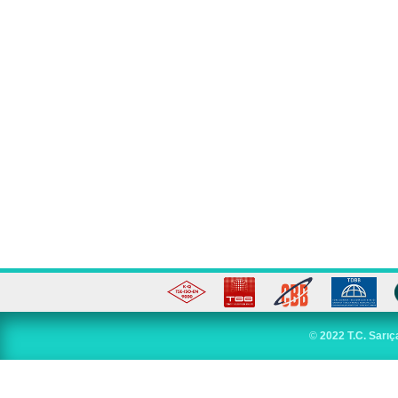
©
2022 T.C. Sarıç