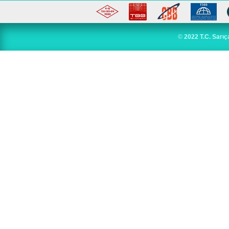
©
2022 T.C. Sarıç