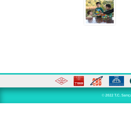
©
2022 T.C. Sarıç