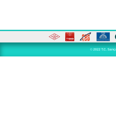
©
2022 T.C. Sarıç