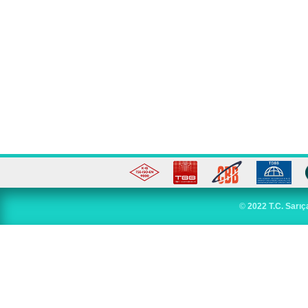
©
2022 T.C. Sarıç