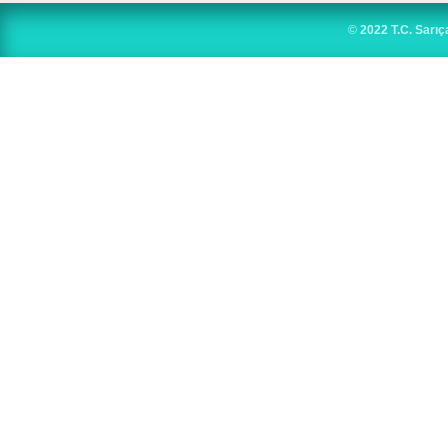
©
2022 T.C. Sarıç