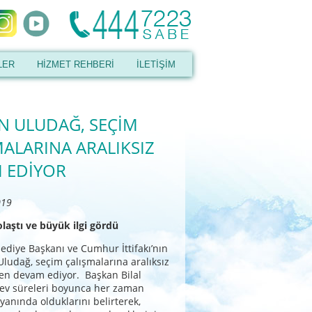
LER
HİZMET REHBERİ
İLETİŞİM
N ULUDAĞ, SEÇİM
MALARINA ARALIKSIZ
 EDİYOR
019
olaştı ve büyük ilgi gördü
ediye Başkanı ve Cumhur İttifakı’nın
 Uludağ, seçim çalışmalarına aralıksız
en devam ediyor. Başkan Bilal
rev süreleri boyunca her zaman
yanında olduklarını belirterek,