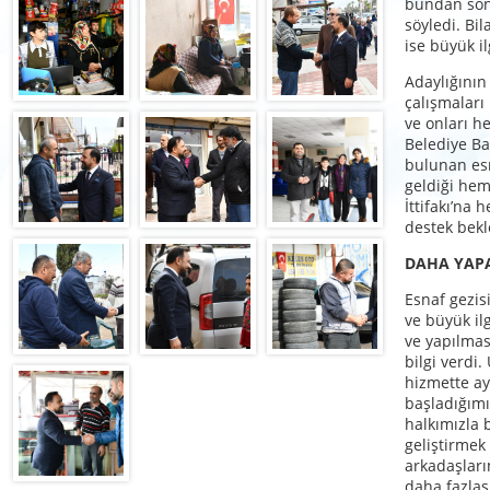
bundan son
söyledi. Bil
ise büyük il
Adaylığının
çalışmalar
ve onları h
Belediye Ba
bulunan esn
geldiği hem
İttifakı’na
destek bekle
DAHA YAPA
Esnaf gezisi
ve büyük ilg
ve yapılmas
bilgi verdi
hizmette ay
başladığım
halkımızla 
geliştirme
arkadaşları
daha fazlas