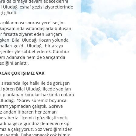
ra da olmaya devam edeceklerini
al Uludağ, esnaf gezisi ziyaretlerinde
gi gördü.
 açıklanması sonrası yerel seçim
ı kapsamında vatandaşlarla buluşan
er fırsatta ziyaret eden Sarıçam
şkanı Bilal Uludağ, Kozan yolunda
afları gezdi. Uludağ, bir araya
şerileriyle sohbet ederek, Cumhur
 hem Adana’da hem de Sarıçam’da
diğini anlattı.
CAK ÇOK İŞİMİZ VAR
 sırasında ilçe halkı ile de görüşen
i gören Bilal Uludağ, ilçede yapılan
ı planlanan konular hakkında onlara
. Uludağ, “Görev süremiz boyunca
ırım yapmadan çalıştık. Göreve
ız andan itibaren her zaman
beraberiz. İlçemizi güzelleştirmek,
k adına gece-gündüz demeden ekip
mızla çalışıyoruz. Söz verdiğimizden
ını yaptık. Daha yapacak çok işimiz