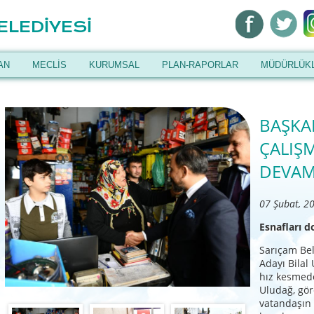
ELEDİYESİ
AN
MECLİS
KURUMSAL
PLAN-RAPORLAR
MÜDÜRLÜK
BAŞKA
ÇALIŞ
DEVAM
07 Şubat, 2
Esnafları d
Sarıçam Bel
Adayı Bilal
hız kesmed
Uludağ, gö
vatandaşın 