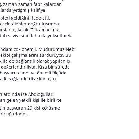
ağ, zaman zaman fabrikalardan
larda yetişmiş kalifiye
leri geldiğini ifade etti.
ecek talepler doğrultusunda
urslar açılacak. Tek amacımız
efah seviyesini daha da yükseltmek.
tihdam çok önemli. Müdürümüz Nebi
ekibi çalışmalarını
sürdürüyor. Bu
ile de bağlantılı olarak yapılan iş
ı
değerlendiriliyor. Kısa bir sürede
 başvuru alındı ve önemli ölçüde
atkı sağlandı.”diye konuştu.
 ardında ise Abdioğulları
n gelen yetkili kişi ile birlikte
için başvuran 29 kişi görüşme
re uğurlandı.