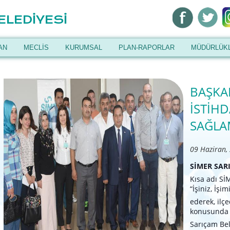
ELEDİYESİ
AN
MECLİS
KURUMSAL
PLAN-RAPORLAR
MÜDÜRLÜK
BAŞKA
İSTİH
SAĞLA
09 Haziran,
SİMER SAR
Kısa adı Sİ
“İşiniz, İşi
ederek, ilç
konusunda d
Sarıçam
Be