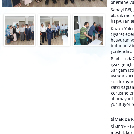
önemine vu
Sanayi Bölg
olarak merk
başvuranlar
Kozan Yolu
ziyaret ede
başvuran ve
bulunan Ab
yönlendirdik
Bilal Uludağ
işsiz
gençle
Sarıçam İs
ayında
kuru
sürdürüyor.
katkı
sağlam
görüşmeler
alınmayanl
yürütüyor.”
SİMER’DE 
SİMER’de be
meslek kurs