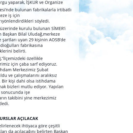
rgu yaparak, İŞKUR ve Organize
esi’nde bulunan fabrikalarla irtibatlı
eze iş için
ı
yönlendirdikleri söyledi.
 üzerinde kurulu bulunan SİMER’i
n Başkan Bilal Uludağ,
merkeze
 şartları uyan 29 kişinin AOSB’de
dioğulları
fabrikasına
lerini belirti.
,”İlçemizdeki özellikle
rimiz için çaba sarf ediyoruz.
tihdam Merkezimiz Şubat
ldu ve çalışmalarını aralıksız
 Bir kişi dahi olsa istihdama
ak bizleri mutlu ediyor.
Yapılan
 sonucunda işe
arın
takibini yine merkezimiz
dedi.
KURSLAR AÇILACAK
lirlenecek ihtiyaca göre çeşitli
ları da açılacağını belirten
Başkan