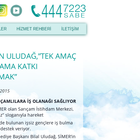
LER
HİZMET REHBERİ
İLETİŞİM
N ULUDAĞ,”TEK AMAÇ
DAMA KATKI
MAK”
 2015
IÇAMLILARA İŞ OLANAĞI SAĞLIYOR
MER olan Sarıçam İstihdam Merkezi,
miz” sloganıyla hareket
ede bulunan işsiz gençlere iş bulma
estek veriyor.
lediye Başkanı Bilal Uludağ, SİMER’in