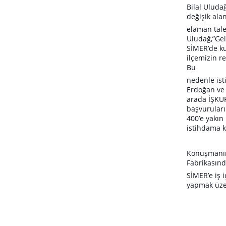
Bilal Ulud
değişik alan
elaman talep
Uludağ,”Gel
SİMER’de
k
ilçemizin r
Bu
nedenle is
Erdoğan ve 
arada İŞKUR 
başvurular
400’e yakın
istihdama
k
Konuşmanın
Fabrikasında
SİMER’e iş 
yapmak üze