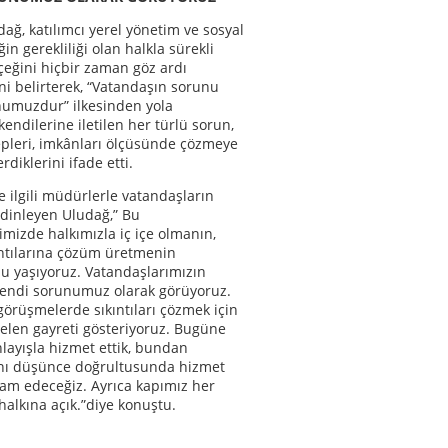
ağ, katılımcı yerel yönetim ve sosyal
ğin gerekliliği olan halkla sürekli
rçeğini hiçbir zaman göz ardı
ni belirterek, “Vatandaşın sorunu
numuzdur” ilkesinden yola
, kendilerine iletilen her türlü sorun,
lepleri, imkânları ölçüsünde çözmeye
rdiklerini ifade etti.
 ilgili müdürlerle vatandaşların
 dinleyen Uludağ,” Bu
mizde halkımızla iç içe olmanın,
ıntılarına çözüm üretmenin
u yaşıyoruz. Vatandaşlarımızın
endi sorunumuz olarak görüyoruz.
görüşmelerde sıkıntıları çözmek için
elen gayreti gösteriyoruz. Bugüne
layışla hizmet ettik, bundan
nı düşünce doğrultusunda hizmet
am edeceğiz. Ayrıca kapımız her
halkına açık.”diye konuştu.