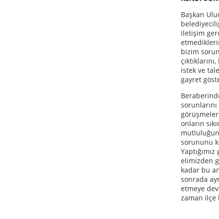
Başkan Ulud
belediyecili
iletişim ge
etmedikleri
bizim soru
çıktıklarını
istek ve ta
gayret göste
Beraberinde
sorunlarını
görüşmeleri
onların sık
mutluluğun
sorununu k
Yaptığımız 
elimizden g
kadar bu an
sonrada ay
etmeye dev
zaman ilçe 