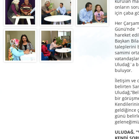
kurulan mas
onların sor
için çaba g
Her Çarşamb
Günü’nde “
hareket edi
Başkan Bila
taleplerini 
samimi ort
vatandaşlar,
Uludağ`a bi
buluyor.
İletişim ve
belirten Sa
Uludağ,”Bel
bir görüşme
Kendilerini
geldiğince
günü belir
geleneğimiz
ULUDAĞ, 
KENDİ SO