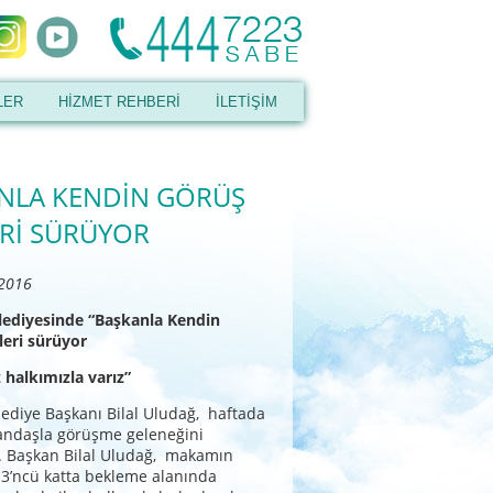
LER
HİZMET REHBERİ
İLETİŞİM
NLA KENDİN GÖRÜŞ
Rİ SÜRÜYOR
 2016
lediyesinde “Başkanla Kendin
leri sürüyor
 halkımızla varız”
ediye Başkanı Bilal Uludağ, haftada
tandaşla görüşme geleneğini
. Başkan Bilal Uludağ, makamın
3’ncü katta bekleme alanında