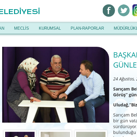
ELEDİYESİ
AN
MECLİS
KURUMSAL
PLAN-RAPORLAR
MÜDÜRLÜK
BAŞKA
GÜNLE
24 Ağustos,
Sarıçam Be
Görüş” gün
Uludağ,”Biz
Sarıçam Bel
bir gün va
sürdürüyor
bulunduğu 