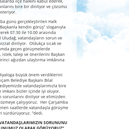
alarda ilçe halkını kabul ederek,
unlarını bire bir dinliyor ve çözümü
österiyor.
a günü gerçekleştirilen Halk
Başkanla kendin görüş” sloganıyla
lerek 07.30 ile 10.00 arasında
l Uludağ, vatandaşların sorun ve
bizzat dinliyor. Oldukça sıcak ve
amda geçen görüşmelerde
 istek, talep ve önerilerini Başkan
rinci ağızdan ulaştırma imkânına
 diyaloga büyük önem verdiklerini
rıçam Belediye Başkanı Bilal
ediyemizde vatandaşlarımızla bire
 imkanı bizler içinde iyi oluyor.
n sorunlarını dinliyor ve elimizden
 çözmeye çalışıyoruz. Her Çarşamba
lenen saatlerde vatandaşla görüşme
i sürdürüyoruz. ”dedi.
"VATANDAŞLARIMIZIN SORUNUNU
RUNUMUZ OLARAK GÖRÜYORUZ"