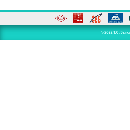
©
2022 T.C. Sarıç