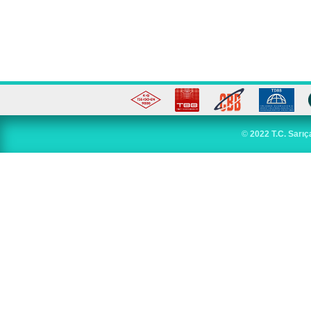
©
2022 T.C. Sarıç