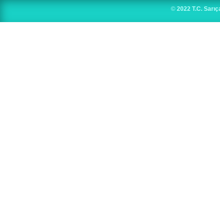
©
2022 T.C. Sarıç