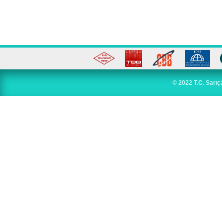
©
2022 T.C. Sarıç