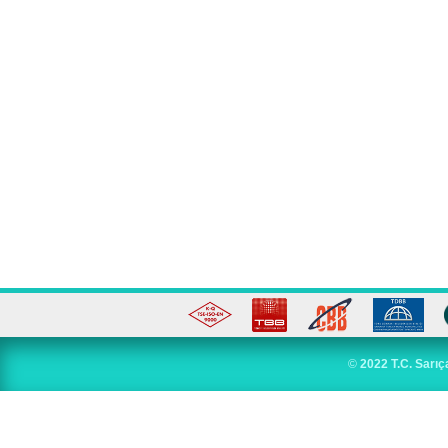
©
2022 T.C. Sarıç