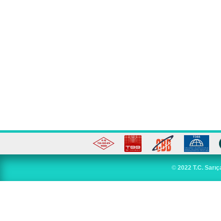
©
2022 T.C. Sarıç