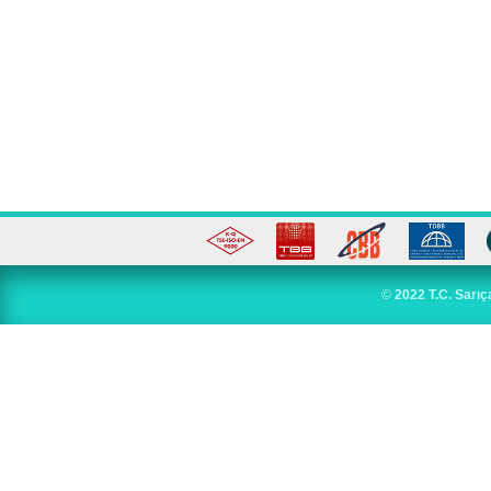
©
2022 T.C. Sarıç