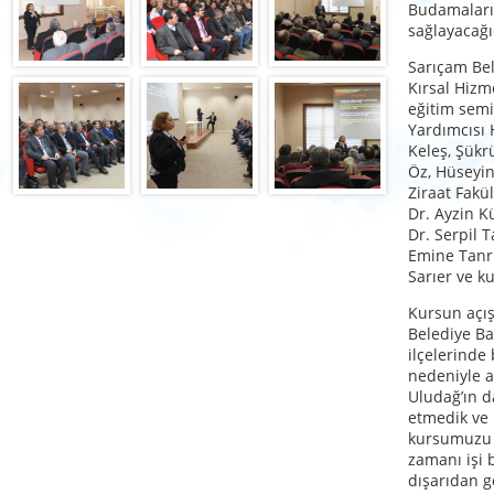
Budamaları
sağlayacağı
Sarıçam Bel
Kırsal Hizm
eğitim sem
Yardımcısı 
Keleş, Şük
Öz, Hüseyin
Ziraat Fakül
Dr. Ayzin K
Dr. Serpil T
Emine Tanrı
Sarıer ve ku
Kursun açı
Belediye Ba
ilçelerinde
nedeniyle aç
Uludağ’ın d
etmedik ve i
kursumuzu 
zamanı işi 
dışarıdan g