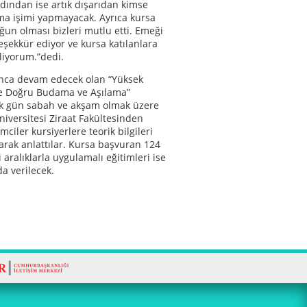
rdından ise artık dışarıdan kimse
ma işimi yapmayacak. Ayrıca kursa
oğun olması bizleri mutlu etti. Emeği
eşekkür ediyor ve kursa katılanlara
iliyorum.”dedi.
nca devam edecek olan “Yüksek
ile Doğru Budama ve Aşılama”
lk gün sabah ve akşam olmak üzere
iversitesi Ziraat Fakültesinden
imciler kursiyerlere teorik bilgileri
rak anlattılar. Kursa başvuran 124
li aralıklarla uygulamalı eğitimleri ise
a verilecek.