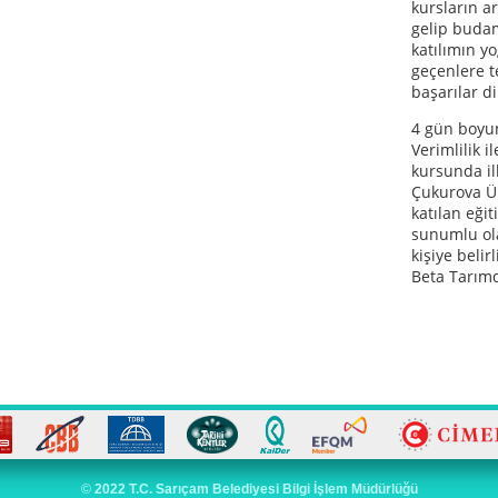
kursların a
gelip buda
katılımın y
geçenlere t
başarılar d
4 gün boyu
Verimlilik 
kursunda i
Çukurova Ün
katılan eğit
sunumlu ola
kişiye belir
Beta Tarımd
©
2022 T.C. Sarıçam Belediyesi Bilgi İşlem Müdürlüğü