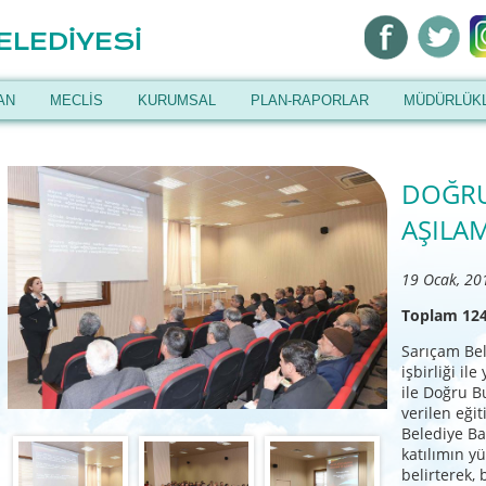
ELEDİYESİ
AN
MECLİS
KURUMSAL
PLAN-RAPORLAR
MÜDÜRLÜK
DOĞRU
AŞILA
19 Ocak, 20
Toplam 124 
Sarıçam Bel
işbirliği il
ile Doğru B
verilen eği
Belediye Ba
katılımın y
belirterek, 