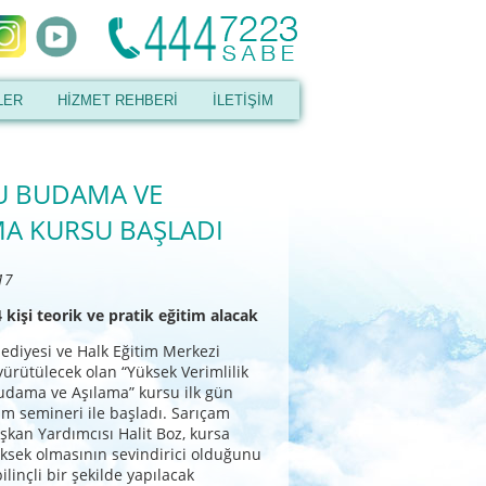
LER
HİZMET REHBERİ
İLETİŞİM
 BUDAMA VE
MA KURSU BAŞLADI
17
kişi teorik ve pratik eğitim alacak
ediyesi ve Halk Eğitim Merkezi
e yürütülecek olan “Yüksek Verimlilik
udama ve Aşılama” kursu ilk gün
tim semineri ile başladı. Sarıçam
şkan Yardımcısı Halit Boz, kursa
üksek olmasının sevindirici olduğunu
bilinçli bir şekilde yapılacak