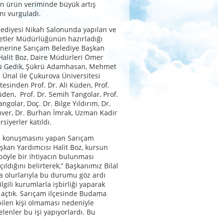
n ürün veriminde büyük artış
nı vurguladı.
ediyesi Nikah Salonunda yapılan ve
etler Müdürlüğünün hazırladığı
inerine Sarıçam Belediye Başkan
Halit Boz, Daire Müdürleri Ömer
rü Gedik, Şükrü Adamhasan, Mehmet
 Ünal ile Çukurova Üniversitesi
tesinden Prof. Dr. Ali Küden, Prof.
üden, Prof. Dr. Semih Tangolar, Prof.
angolar, Doç. Dr. Bilge Yıldırım, Dr.
ver, Dr. Burhan İmrak, Uzman Kadir
rsiyerler katıldı.
ş konuşmasını yapan Sarıçam
şkan Yardımcısı Halit Boz, kursun
 böyle bir ihtiyacın bulunması
ıldığını belirterek,” Başkanımız Bilal
a olurlarıyla bu durumu göz ardı
lgili kurumlarla işbirliği yaparak
açtık. Sarıçam ilçesinde Budama
bilen kişi olmaması nedeniyle
elenler bu işi yapıyorlardı. Bu