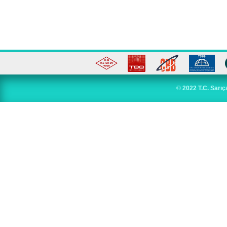
©
2022 T.C. Sarıç