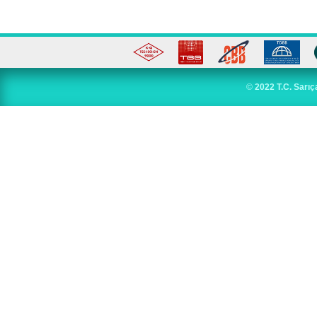
©
2022 T.C. Sarıç