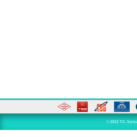
©
2022 T.C. Sarıç