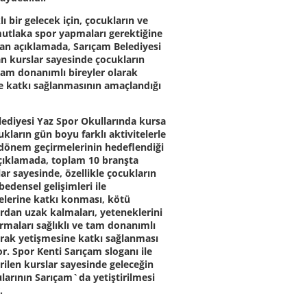
lı bir gelecek için, çocukların ve
mutlaka spor yapmaları gerektiğine
lan açıklamada, Sarıçam Belediyesi
an kurslar sayesinde çocukların
 tam donanımlı bireyler olarak
e katkı sağlanmasının amaçlandığı
lediyesi Yaz Spor Okullarında kursa
ukların gün boyu farklı aktivitelerle
 dönem geçirmelerinin hedeflendiği
açıklamada, toplam 10 branşta
lar sayesinde, özellikle çocukların
bedensel gelişimleri ile
elerine katkı konması, kötü
ardan uzak kalmaları, yeteneklerini
rmaları sağlıklı ve tam donanımlı
arak yetişmesine katkı sağlanması
r. Spor Kenti Sarıçam sloganı ile
rilen kurslar sayesinde geleceğin
ularının Sarıçam`da yetiştirilmesi
.