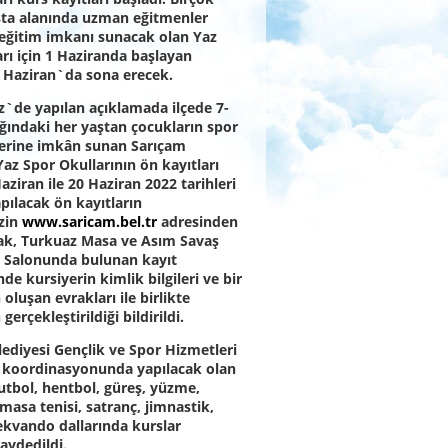
nşta alanında uzman eğitmenler
 eğitim imkanı sunacak olan Yaz
rı için 1 Haziranda başlayan
0 Haziran`da sona erecek.
z`de yapılan açıklamada ilçede 7-
ığındaki her yaştan çocukların spor
erine imkân sunan Sarıçam
Yaz Spor Okullarının ön kayıtları
Haziran ile 20 Haziran 2022 tarihleri
pılacak ön kayıtların
zin
www.saricam.bel.tr
adresinden
rak, Turkuaz Masa ve Asım Savaş
r Salonunda bulunan kayıt
de kursiyerin kimlik bilgileri ve bir
 oluşan evrakları ile birlikte
 gerçekleştirildiği bildirildi.
ediyesi Gençlik ve Spor Hizmetleri
koordinasyonunda yapılacak olan
utbol, hentbol, güreş, yüzme,
masa tenisi, satranç, jimnastik,
ekvando dallarında kurslar
kaydedildi.