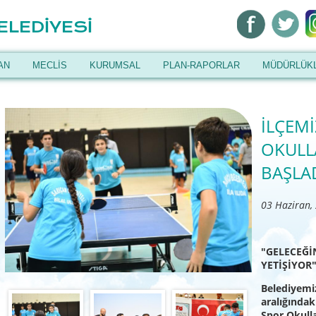
ELEDİYESİ
AN
MECLİS
KURUMSAL
PLAN-RAPORLAR
MÜDÜRLÜK
İLÇEM
OKULLA
BAŞLA
03 Haziran,
"GELECEĞİ
YETİŞİYOR
Belediyemiz
aralığındak
Spor Okulla