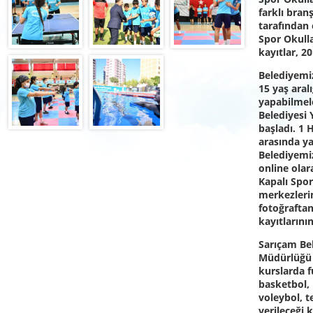
farklı bra
tarafından
Spor Okulla
kayıtlar, 2
Belediyemi
15 yaş aral
yapabilmel
Belediyesi 
başladı. 1 
arasında ya
Belediyemi
online ola
Kapalı Spo
merkezlerin
fotoğraftan
kayıtlarının
Sarıçam Bel
Müdürlüğü 
kurslarda f
basketbol, 
voleybol, t
verileceği 