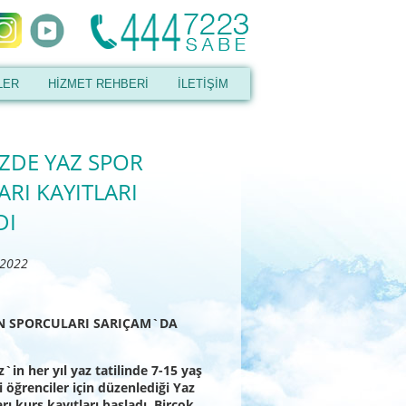
LER
HİZMET REHBERİ
İLETİŞİM
İZDE YAZ SPOR
RI KAYITLARI
DI
 2022
N SPORCULARI SARIÇAM`DA
"
`in her yıl yaz tatilinde 7-15 yaş
i öğrenciler için düzenlediği Yaz
rı kurs kayıtları başladı. Birçok