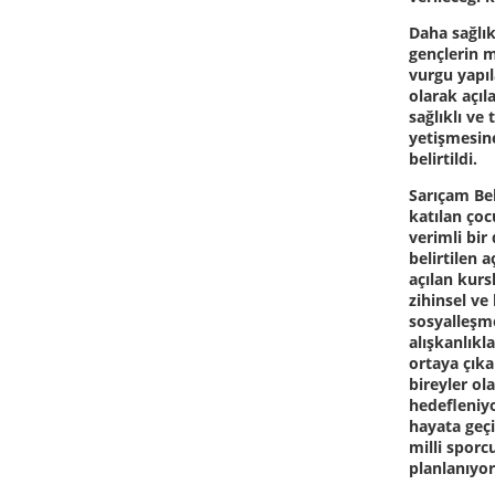
Daha sağlık
gençlerin 
vurgu yapı
olarak açıl
sağlıklı ve
yetişmesin
belirtildi.
Sarıçam Be
katılan çoc
verimli bir
belirtilen 
açılan kurs
zihinsel ve 
sosyalleşm
alışkanlıkl
ortaya çıka
bireyler ol
hedefleniyo
hayata geçi
milli sporc
planlanıyor