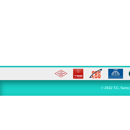
©
2022 T.C. Sarıç