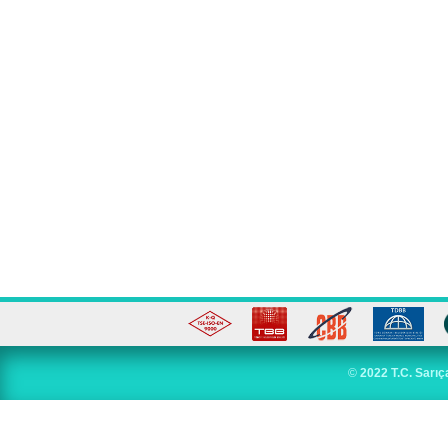
©
2022 T.C. Sarıç