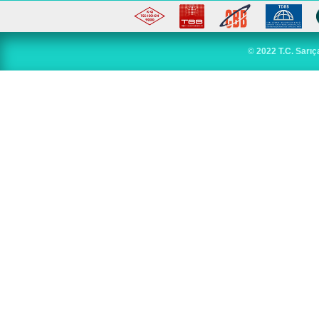
©
2022 T.C. Sarıç